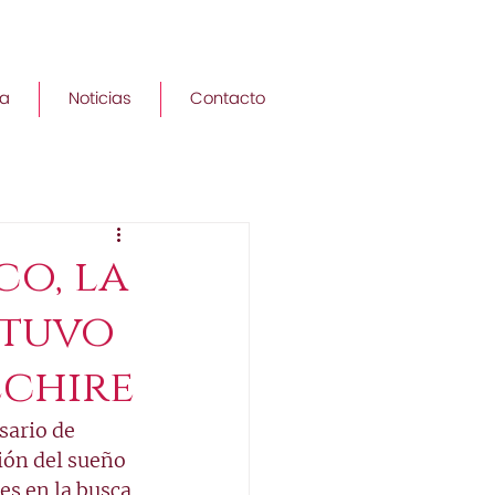
a
Noticias
Contacto
co, la
 tuvo
Échire
sario de 
ión del sueño 
es en la busca 