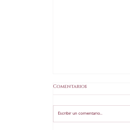
La Verdad: Rosario de
Comentarios
Velasco, una renacida
en la Fundación
M. G. Miércoles, 11 de febrero
Cajamurcia
2026, 00:30 La entidad
Escribir un comentario...
organizará esta temporada en
Las Claras una exposición