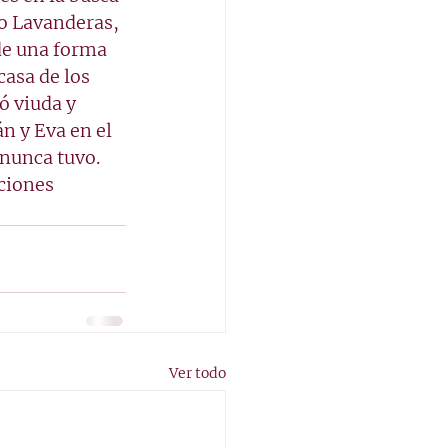
ro Lavanderas, 
de una forma 
asa de los 
ó viuda y 
n y Eva en el 
nunca tuvo. 
ciones 
Ver todo