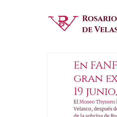
Rosario
de Vela
En FANF
gran e
19 juni
El 
Museo Thyssen
Velasco, después d
de la sobrina de Ro