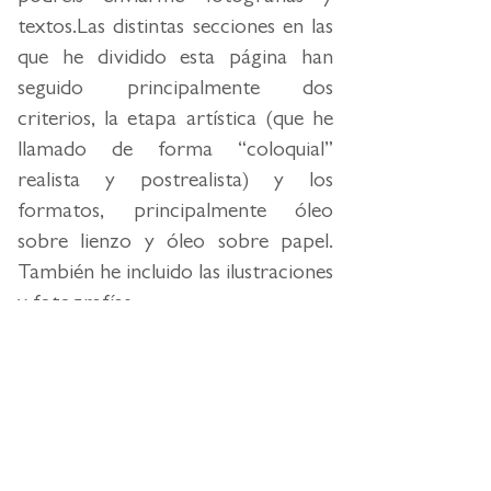
textos.Las distintas secciones en las
que he dividido esta página han
seguido principalmente dos
criterios, la etapa artística (que he
llamado de forma “coloquial”
realista y postrealista) y los
formatos, principalmente óleo
sobre lienzo y óleo sobre papel.
También he incluido las ilustraciones
y fotografías.
Los textos que se reproducen o de
los que se hacen referencia, son a
los que he podido tener acceso sin
un proceso de búsqueda con rigor
histórico. Espero ir añadiendo