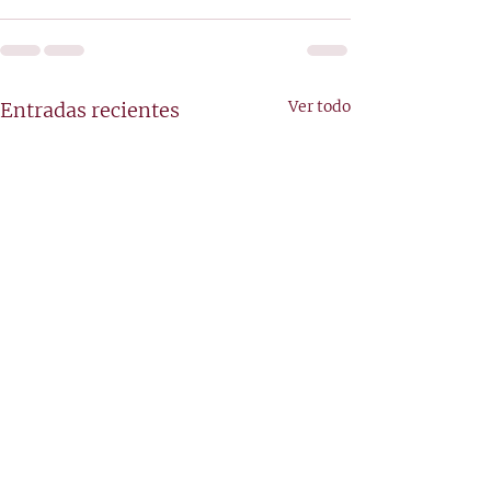
Ver todo
Entradas recientes
En Noticias de
En el Ideal: 