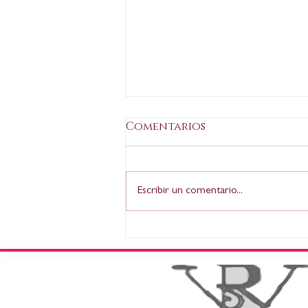
La Verdad: Rosario de
Comentarios
Velasco, una renacida
en la Fundación
M. G. Miércoles, 11 de febrero
Cajamurcia
2026, 00:30 La entidad
Escribir un comentario...
organizará esta temporada en
Las Claras una exposición
dedicada a la pintora y otras
propuestas en la capital y
Cartagena sobre Fortuny,
Pedro Gui