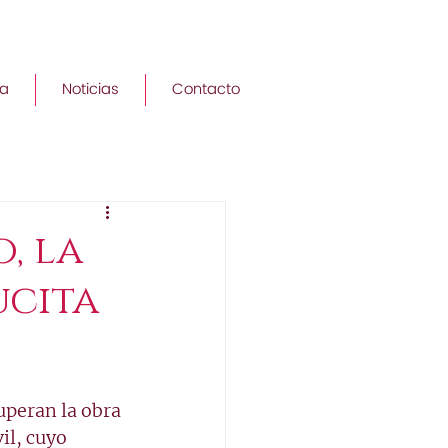
a
Noticias
Contacto
o, la
ucita
uperan la obra 
il, cuyo 